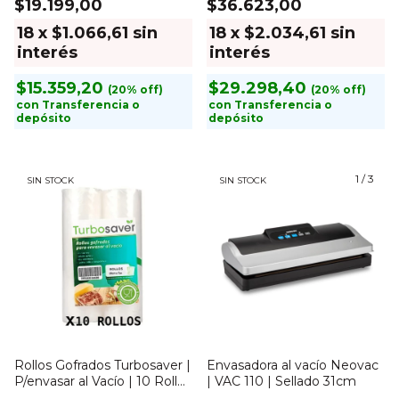
$19.199,00
$36.623,00
18
x
$1.066,61
sin
18
x
$2.034,61
sin
interés
interés
$15.359,20
$29.298,40
con
Transferencia o
con
Transferencia o
depósito
depósito
1
/
3
SIN STOCK
SIN STOCK
Rollos Gofrados Turbosaver |
Envasadora al vacío Neovac
P/envasar al Vacío | 10 Rollos
| VAC 110 | Sellado 31cm
| 28cm x 5mts