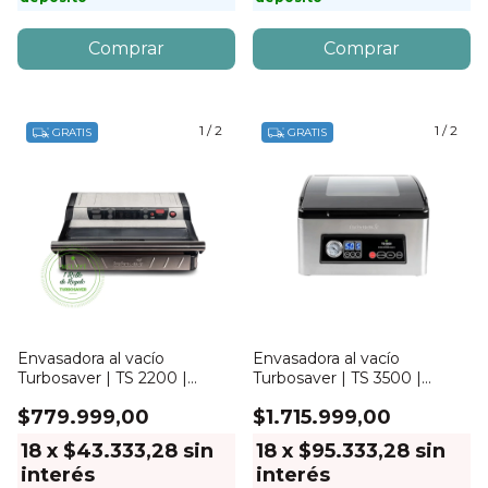
1
/
2
1
/
2
GRATIS
GRATIS
Envasadora al vacío
Envasadora al vacío
Turbosaver | TS 2200 |
Turbosaver | TS 3500 |
Sellado 32cm
Capacidad 7Lts
$779.999,00
$1.715.999,00
18
x
$43.333,28
sin
18
x
$95.333,28
sin
interés
interés