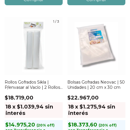
1
/
3
Rollos Gofrados Sikla |
Bolsas Gofradas Neovac | 50
P/envasar al Vacío | 2 Rollos |
Unidades | 20 cm x 30 cm
28cm x 3mts
$18.719,00
$22.967,00
18
x
$1.039,94
sin
18
x
$1.275,94
sin
interés
interés
$14.975,20
$18.373,60