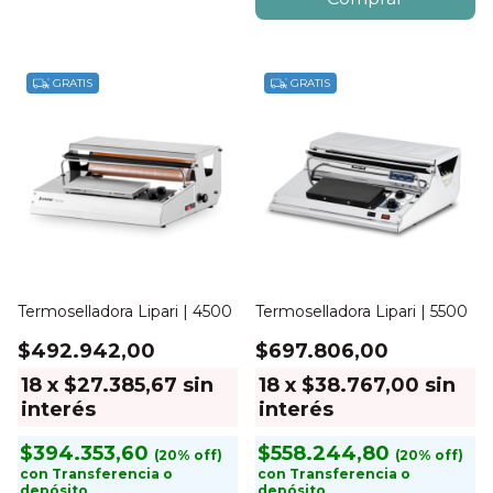
GRATIS
GRATIS
Termoselladora Lipari | 4500
Termoselladora Lipari | 5500
$492.942,00
$697.806,00
18
x
$27.385,67
sin
18
x
$38.767,00
sin
interés
interés
$394.353,60
$558.244,80
con
Transferencia o
con
Transferencia o
depósito
depósito