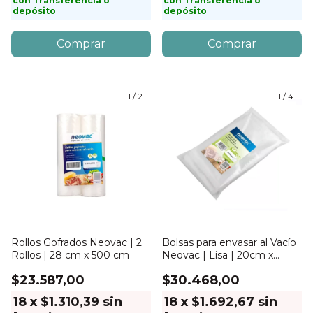
con
Transferencia o
con
Transferencia o
depósito
depósito
1
/
2
1
/
4
Rollos Gofrados Neovac | 2
Bolsas para envasar al Vacío
Rollos | 28 cm x 500 cm
Neovac | Lisa | 20cm x
30cm | 100 unidades
$23.587,00
$30.468,00
18
x
$1.310,39
sin
18
x
$1.692,67
sin