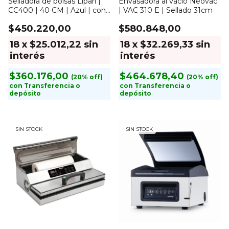
Selladora de bolsas Lipari |
Envasadora al vacío Neovac
CC400 | 40 CM | Azul | con
| VAC 310 E | Sellado 31cm
corte
$450.220,00
$580.848,00
18
x
$25.012,22
sin
18
x
$32.269,33
sin
interés
interés
$360.176,00
$464.678,40
con
Transferencia o
con
Transferencia o
depósito
depósito
SIN STOCK
SIN STOCK