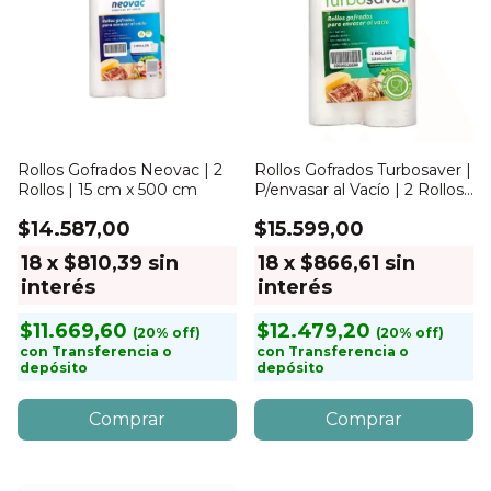
Rollos Gofrados Neovac | 2
Rollos Gofrados Turbosaver |
Rollos | 15 cm x 500 cm
P/envasar al Vacío | 2 Rollos |
22cm x 5mts
$14.587,00
$15.599,00
18
x
$810,39
sin
18
x
$866,61
sin
interés
interés
$11.669,60
$12.479,20
con
Transferencia o
con
Transferencia o
depósito
depósito