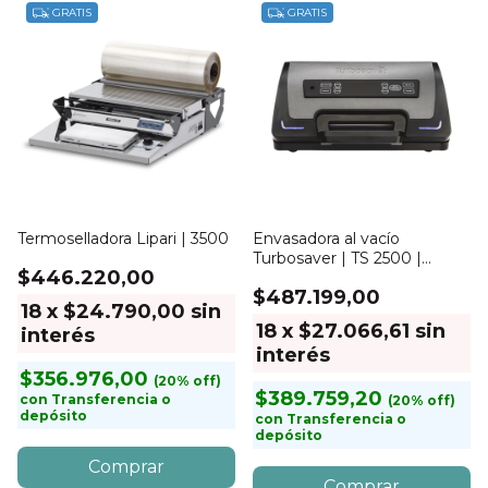
GRATIS
GRATIS
Termoselladora Lipari | 3500
Envasadora al vacío
Turbosaver | TS 2500 |
$446.220,00
Sellado 30cm
$487.199,00
18
x
$24.790,00
sin
18
x
$27.066,61
sin
interés
interés
$356.976,00
$389.759,20
con
Transferencia o
depósito
con
Transferencia o
depósito