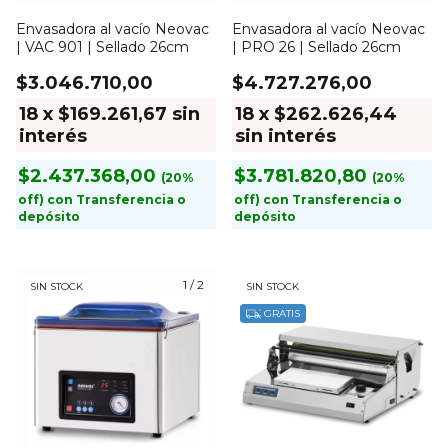
Envasadora al vacío Neovac
Envasadora al vacío Neovac
| VAC 901 | Sellado 26cm
| PRO 26 | Sellado 26cm
$3.046.710,00
$4.727.276,00
18
x
$169.261,67
sin
18
x
$262.626,44
interés
sin interés
$2.437.368,00
$3.781.820,80
con
Transferencia o
con
Transferencia o
depósito
depósito
1
/
2
SIN STOCK
SIN STOCK
GRATIS