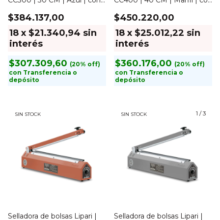
CC300 | 30 CM | Azul | con
CC400 | 40 CM | Marfil | con
corte
corte
$384.137,00
$450.220,00
18
x
$21.340,94
sin
18
x
$25.012,22
sin
interés
interés
$307.309,60
$360.176,00
con
Transferencia o
con
Transferencia o
depósito
depósito
1
/
3
SIN STOCK
SIN STOCK
Selladora de bolsas Lipari |
Selladora de bolsas Lipari |