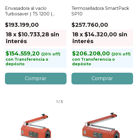
Envasadora al vacío
Termoselladora SmartPack
Turbosaver | TS 1200 |
SP10
Sellado 30cm
$193.199,00
$257.760,00
18
x
$10.733,28
sin
18
x
$14.320,00
sin
interés
interés
$154.559,20
$206.208,00
con
Transferencia o
con
Transferencia o
depósito
depósito
1
/
3