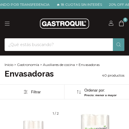
R TRANSFERENCIA
🔥 18 CUOTAS SIN INTERÉS
20% OFF ABONAND
0
Inicio
>
Gastronomía
>
Auxiliares de cocina
>
Envasadoras
Envasadoras
40 productos
Ordenar por:
Filtrar
Precio: menor a mayor
1
/
2