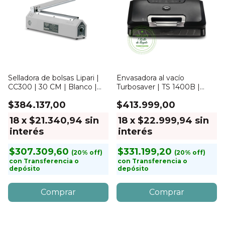
Selladora de bolsas Lipari |
Envasadora al vacío
CC300 | 30 CM | Blanco |
Turbosaver | TS 1400B |
con corte
Sellado 30cm
$384.137,00
$413.999,00
18
x
$21.340,94
sin
18
x
$22.999,94
sin
interés
interés
$307.309,60
$331.199,20
con
Transferencia o
con
Transferencia o
depósito
depósito