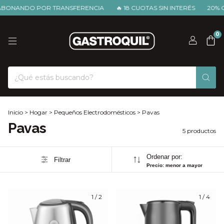
BONANDO POR TRANSFERENCIA
🔥 18 CUOTAS SIN INTERÉS
20% O
0
Inicio
>
Hogar
>
Pequeños Electrodomésticos
>
Pavas
Pavas
5 productos
Ordenar por:
Filtrar
Precio: menor a mayor
1
/
2
1
/
4