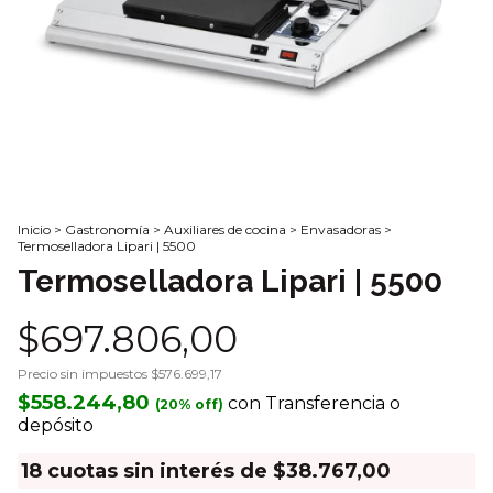
Inicio
>
Gastronomía
>
Auxiliares de cocina
>
Envasadoras
>
Termoselladora Lipari | 5500
Termoselladora Lipari | 5500
$697.806,00
Precio sin impuestos
$576.699,17
$558.244,80
con
Transferencia o
depósito
18
cuotas sin interés de
$38.767,00