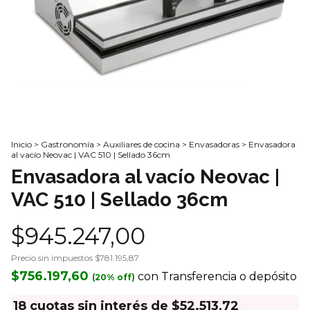
Inicio
>
Gastronomía
>
Auxiliares de cocina
>
Envasadoras
>
Envasadora
al vacío Neovac | VAC 510 | Sellado 36cm
Envasadora al vacío Neovac |
VAC 510 | Sellado 36cm
$945.247,00
Precio sin impuestos
$781.195,87
$756.197,60
con
Transferencia o depósito
18
cuotas sin interés de
$52.513,72