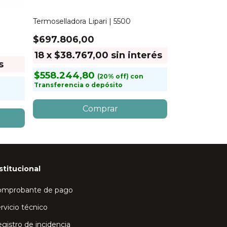
Termoselladora Lipari | 5500
Bolsas Gofrad
Unidades | 20
$697.806,00
$22.967,0
18
x
$38.767,00
sin interés
s
18
x
$1.275
$558.244,80
con
$18.373,6
Transferencia o depósito
Transferencia
stitucional
omprobante de pago
rvicio técnico
gistro de incidencia