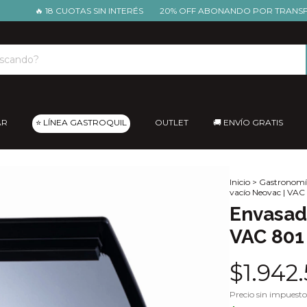
🔥 18 CUOTAS SIN INTERÉS
20% OFF ABONANDO POR TRANSFERENC
AR
⭐ LÍNEA GASTROQUIL
OUTLET
🚚 ENVÍO GRATIS
Inicio
>
Gastronomí
vacío Neovac | VAC
Envasado
VAC 801
$1.942
Precio sin impuest