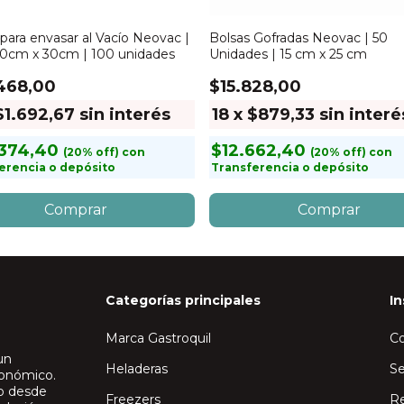
para envasar al Vacío Neovac |
Bolsas Gofradas Neovac | 50
 20cm x 30cm | 100 unidades
Unidades | 15 cm x 25 cm
468,00
$15.828,00
$1.692,67
sin interés
18
x
$879,33
sin interé
374,40
$12.662,40
con
con
erencia o depósito
Transferencia o depósito
Categorías principales
In
Marca Gastroquil
C
un
Heladeras
Se
ronómico.
io desde
Freezers
Re