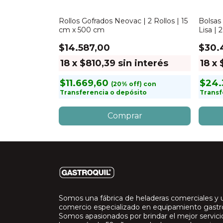
 3500
Rollos Gofrados Neovac | 2 Rollos | 15
Bolsas 
cm x 500 cm
Lisa |
$14.587,00
$30.
sin interés
18
x
$810,39
sin interés
18
x
con
$11.669,60
$24.
to
con
Transferencia o depósito
Transf
Somos una fábrica de heladeras comerciales y 
comercio especializado en equipamiento gast
Somos apasionados por brindar el mejor servic