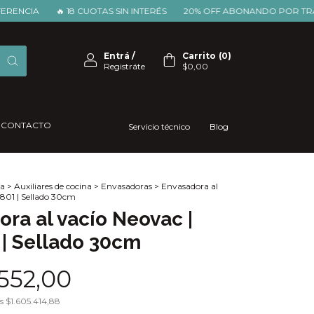
IA
🔥 18 CUOTAS SIN INTERÉS
20% OFF ABONANDO POR TRANSFER
Entrá
/
Carrito
(
0
)
Registráte
$0,00
CONTACTO
Servicio técnico
Blog
a
>
Auxiliares de cocina
>
Envasadoras
>
Envasadora al
 801 | Sellado 30cm
ra al vacío Neovac |
 | Sellado 30cm
.552,00
os
$1.605.414,88