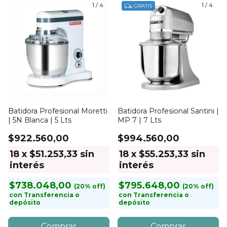
1
/
4
1
/
4
GRATIS
Batidora Profesional Moretti
Batidora Profesional Santini |
| 5N Blanca | 5 Lts
MP 7 | 7 Lts
$922.560,00
$994.560,00
18
x
$51.253,33
sin
18
x
$55.253,33
sin
interés
interés
$738.048,00
$795.648,00
con
Transferencia o
con
Transferencia o
depósito
depósito