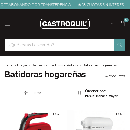
OFF ABONANDO POR TRANSFERENCIA
🔥 18 CUOTAS SIN INTERÉS
2
0
Inicio
>
Hogar
>
Pequeños Electrodomésticos
>
Batidoras hogareñas
Batidoras hogareñas
4 productos
Ordenar por:
Filtrar
Precio: menor a mayor
1
/
4
1
/
6