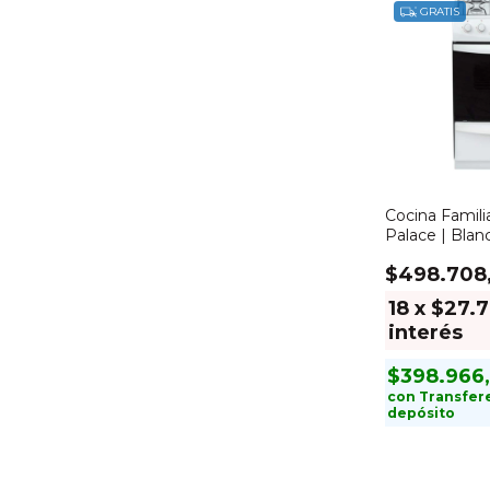
GRATIS
Cocina Familia
Palace | Blan
$498.708
18
x
$27.
interés
$398.966
con
Transfer
depósito