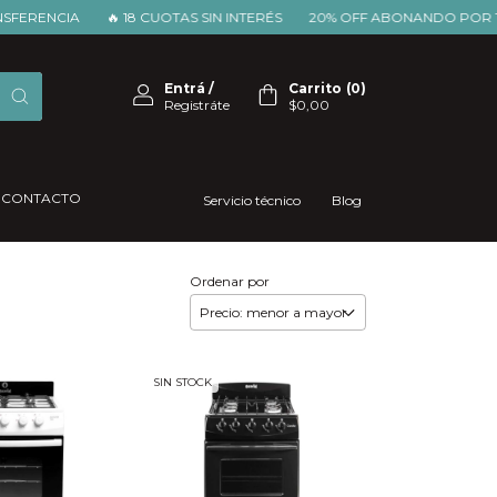
ENCIA
🔥 18 CUOTAS SIN INTERÉS
20% OFF ABONANDO POR TRAN
Entrá
/
Carrito
(
0
)
Registráte
$0,00
CONTACTO
Servicio técnico
Blog
Ordenar por
SIN STOCK