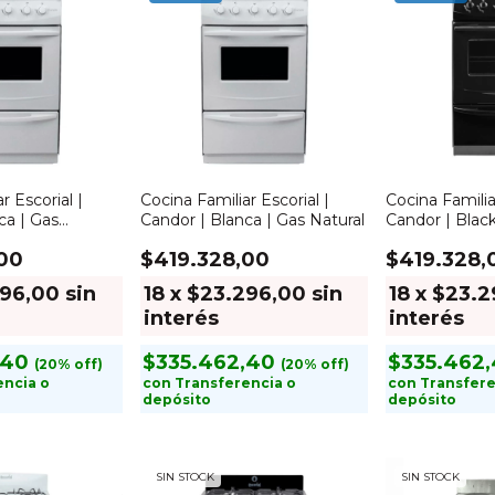
r Escorial |
Cocina Familiar Escorial |
Cocina Familiar
ca | Gas
Candor | Blanca | Gas Natural
Candor | Black
,00
$419.328,00
$419.328,
296,00
sin
18
x
$23.296,00
sin
18
x
$23.2
interés
interés
,40
$335.462,40
$335.462
encia o
con
Transferencia o
con
Transfere
depósito
depósito
SIN STOCK
SIN STOCK