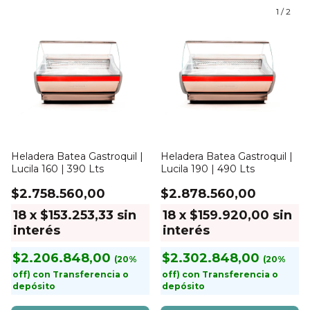
1
/
2
Heladera Batea Gastroquil |
Heladera Batea Gastroquil |
Lucila 160 | 390 Lts
Lucila 190 | 490 Lts
$2.758.560,00
$2.878.560,00
18
x
$153.253,33
sin
18
x
$159.920,00
sin
interés
interés
$2.206.848,00
$2.302.848,00
con
Transferencia o
con
Transferencia o
depósito
depósito