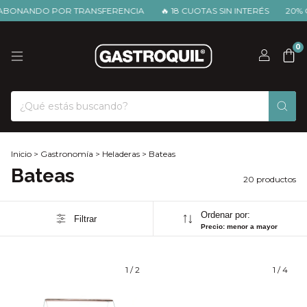
NANDO POR TRANSFERENCIA
🔥 18 CUOTAS SIN INTERÉS
20% OFF
0
Inicio
>
Gastronomía
>
Heladeras
>
Bateas
Bateas
20 productos
Ordenar por:
Filtrar
Precio: menor a mayor
1
/
2
1
/
4