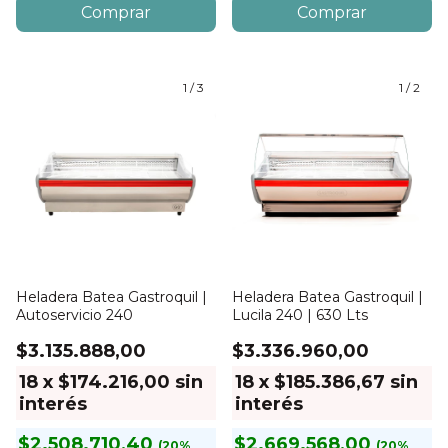
1
/
3
1
/
2
Heladera Batea Gastroquil |
Heladera Batea Gastroquil |
Autoservicio 240
Lucila 240 | 630 Lts
$3.135.888,00
$3.336.960,00
18
x
$174.216,00
sin
18
x
$185.386,67
sin
interés
interés
$2.508.710,40
$2.669.568,00