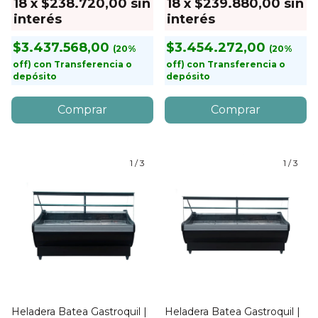
18
x
$238.720,00
sin
18
x
$239.880,00
sin
interés
interés
$3.437.568,00
$3.454.272,00
con
Transferencia o
con
Transferencia o
depósito
depósito
1
/
3
1
/
3
Heladera Batea Gastroquil |
Heladera Batea Gastroquil |