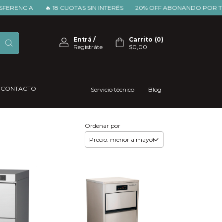
ENCIA
🔥 18 CUOTAS SIN INTERÉS
20% OFF ABONANDO POR TRAN
Entrá
/
Carrito
(
0
)
Registráte
$0,00
CONTACTO
Servicio técnico
Blog
Ordenar por