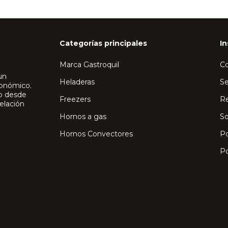
Categorías principales
In
Marca Gastroquil
C
un
Heladeras
Se
ronómico.
io desde
Freezers
Re
elación
Hornos a gas
So
Hornos Convectores
Po
Po