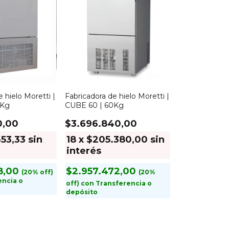
 hielo Moretti |
Fabricadora de hielo Moretti |
0Kg
CUBE 60 | 60Kg
0,00
$3.696.840,00
53,33
sin
18
x
$205.380,00
sin
interés
08,00
$2.957.472,00
encia o
con
Transferencia o
depósito