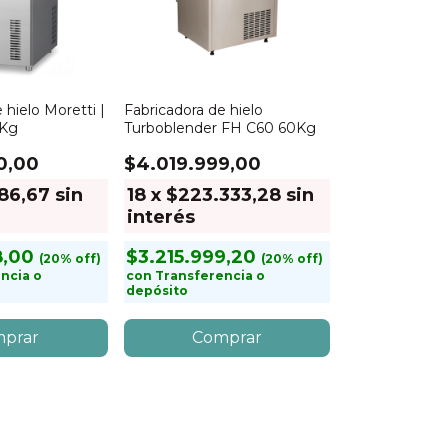
 hielo Moretti |
Fabricadora de hielo
0Kg
Turboblender FH C60 60Kg
0,00
$4.019.999,00
186,67
sin
18
x
$223.333,28
sin
interés
8,00
$3.215.999,20
ncia o
con
Transferencia o
depósito