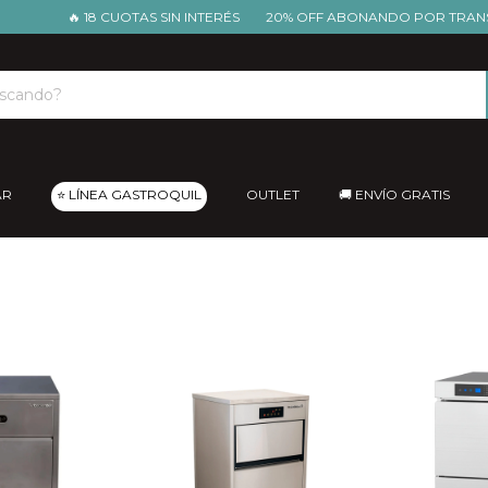
🔥 18 CUOTAS SIN INTERÉS
20% OFF ABONANDO POR TRANSFER
AR
⭐ LÍNEA GASTROQUIL
OUTLET
🚚 ENVÍO GRATIS