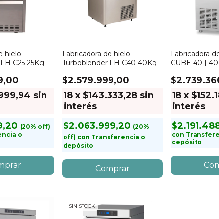
e hielo
Fabricadora de hielo
Fabricadora de
 FH C25 25Kg
Turboblender FH C40 40Kg
CUBE 40 | 4
9,00
$2.579.999,00
$2.739.36
999,94
sin
18
x
$143.333,28
sin
18
x
$152.
interés
interés
9,20
$2.063.999,20
$2.191.48
encia o
con
Transfere
con
Transferencia o
depósito
depósito
SIN STOCK