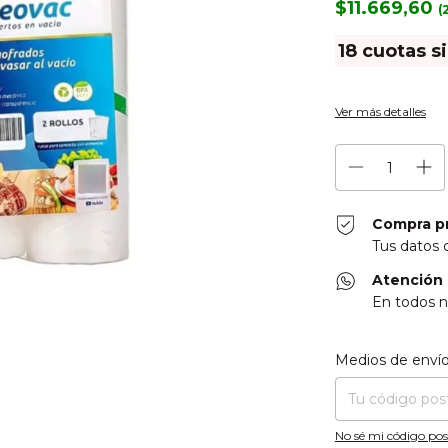
$11.669,60
18
cuotas s
Ver más detalles
Compra p
Tus datos 
Atención 
En todos n
Entregas para el CP
Medios de enví
No sé mi código pos