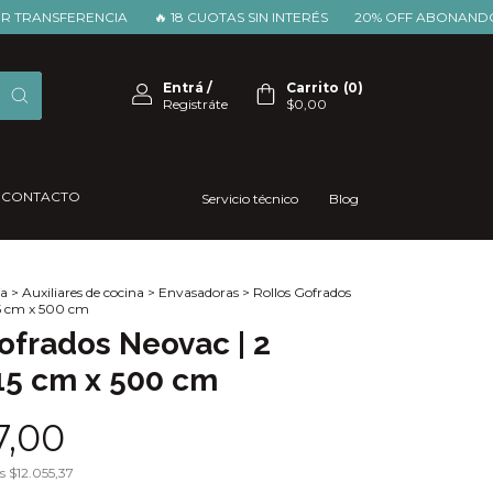
NSFERENCIA
🔥 18 CUOTAS SIN INTERÉS
20% OFF ABONANDO POR
Entrá
/
Carrito
(
0
)
Registráte
$0,00
CONTACTO
Servicio técnico
Blog
a
>
Auxiliares de cocina
>
Envasadoras
>
Rollos Gofrados
 15 cm x 500 cm
ofrados Neovac | 2
 15 cm x 500 cm
7,00
os
$12.055,37