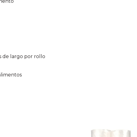
imento
 de largo por rollo
 alimentos