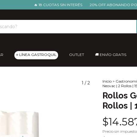
🔥 18 CUOTAS SIN INTERÉS
20% OFF ABONANDO POR TRA
AR
⭐ LÍNEA GASTROQUIL
OUTLET
🚚 ENVÍO GRATIS
Inicio
>
Gastronomí
1
/
2
Neovac | 2 Rollos |
Rollos G
Rollos |
$14.58
Precio sin impuest