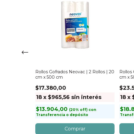
 | 50
Rollos Gofrados Neovac | 2 Rollos | 20
Rollos 
 cm
cm x 500 cm
cm x 
$17.380,00
$23.
n interés
18
x
$965,56
sin interés
18
x
$13.904,00
$18.
con
con
to
Transferencia o depósito
Transf