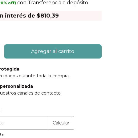
con
Transferencia o depósito
in interés de
$810,39
rotegida
cuidados durante toda la compra.
personalizada
uestros canales de contacto
:
Cambiar CP
o
Calcular
tal