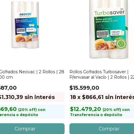
Gofrados Neovac | 2 Rollos | 28
Rollos Gofrados Turbosaver |
500 cm
P/envasar al Vacío | 2 Rollos | 
5mts
587,00
$15.599,00
$1.310,39
sin interés
18
x
$866,61
sin interé
869,60
$12.479,20
con
con
erencia o depósito
Transferencia o depósito