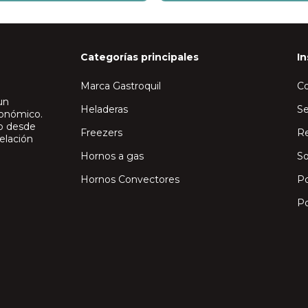
Categorías principales
In
Marca Gastroquil
C
un
Heladeras
Se
ronómico.
io desde
Freezers
Re
elación
Hornos a gas
So
Hornos Convectores
Po
Po