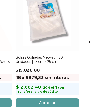
Bolsas Gofradas Neovac | 50
Bolsas Gofrad
22cm x
Unidades | 15 cm x 25 cm
Unidades | 20
$15.828,00
$22.967,0
s
18
x
$879,33
sin interés
18
x
$1.275
$12.662,40
$18.373,6
con
Transferencia o depósito
Transferencia