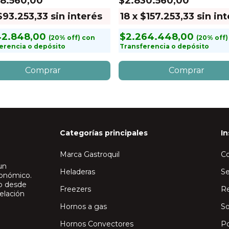
78.560,00
$2.830.560,00
$93.253,33
sin interés
18
x
$157.253,33
sin in
42.848,00
$2.264.448,00
con
erencia o depósito
Transferencia o depósito
Categorías principales
In
Marca Gastroquil
C
un
Heladeras
Se
ronómico.
io desde
Freezers
Re
elación
Hornos a gas
So
Hornos Convectores
Po