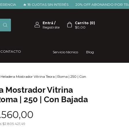
A
🔥 18 CUOTAS SIN INTERÉS
20% OFF ABONANDO POR TRANSFER
Entrá
/
Carrito
(
0
)
Registráte
$0,00
CONTACTO
Servicio técnico
Blog
Heladera Mostrador Vitrina Teora | Roma | 250 | Con
 Mostrador Vitrina
Roma | 250 | Con Bajada
.560,00
os
$2.805.421,49