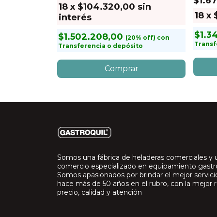
$1.6
18
x
$104.320,00
sin
in interés
18
x
interés
$1.3
$1.502.208,00
con
con
to
Transf
Transferencia o depósito
Somos una fábrica de heladeras comerciales y 
comercio especializado en equipamiento gast
Somos apasionados por brindar el mejor servic
hace más de 50 años en el rubro, con la mejor r
precio, calidad y atención