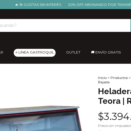
🔥 18 CUOTAS SIN INTERÉS
20% OFF ABONANDO POR TRANSFERENCI
AR
⭐ LÍNEA GASTROQUIL
OUTLET
🚚 ENVÍO GRATIS
Inicio
>
Productos
>
Bajada
Heladera
Teora | 
$3.394
Precio sin impuest