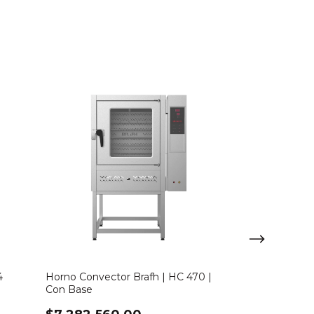
4
Horno Convector Brafh | HC 470 |
Freezer Horizo
Con Base
EH 3300 | 335