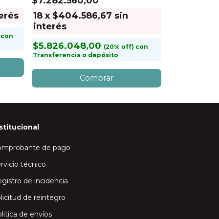
$7.282.560,00
$1.371.360
terés
18
x
$404.586,67
sin
18
x
$76.1
interés
$1.097.08
con
$5.826.048,00
Transferencia
con
Transferencia o depósito
stitucional
omprobante de pago
rvicio técnico
gistro de incidencia
licitud de reintegro
litica de envíos