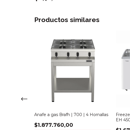
Productos similares
o Briket | FR
Anafe a gas Brafh | 700 | 4 Hornallas
Freezer
EH 450
$1.877.760,00