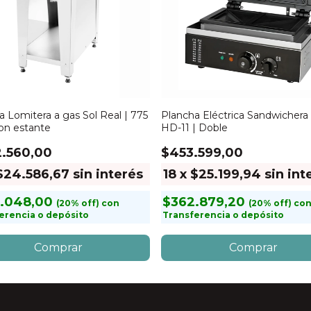
a Lomitera a gas Sol Real | 775
Plancha Eléctrica Sandwichera S
on estante
HD-11 | Doble
.560,00
$453.599,00
$24.586,67
sin interés
18
x
$25.199,94
sin int
.048,00
$362.879,20
con
co
erencia o depósito
Transferencia o depósito