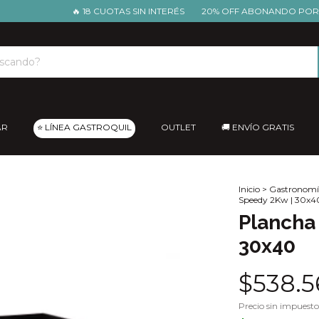
🔥 18 CUOTAS SIN INTERÉS
20% OFF ABONANDO POR TRANS
AR
⭐ LÍNEA GASTROQUIL
OUTLET
🚚 ENVÍO GRATIS
Inicio
>
Gastronomí
Speedy 2Kw | 30x4
Plancha 
30x40
$538.5
Precio sin impuest