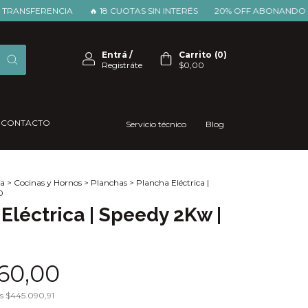
FERENCIA
🔥 18 CUOTAS SIN INTERÉS
20% OFF ABONANDO POR T
Entrá
/
Carrito
(
0
)
Registráte
$0,00
CONTACTO
Servicio técnico
Blog
a
>
Cocinas y Hornos
>
Planchas
>
Plancha Eléctrica |
0
Eléctrica | Speedy 2Kw |
60,00
os
$445.090,91