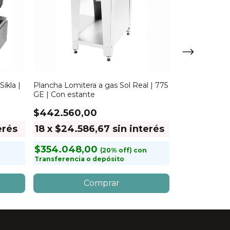
ikla |
Plancha Lomitera a gas Sol Real | 775
Plancha Hamb
GE | Con estante
gas Rovesco | 
$442.560,00
$951.360,
erés
18
x
$24.586,67
sin interés
18
x
$52.85
$354.048,00
$761.088,
n
con
Transferencia o depósito
Transferencia