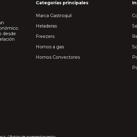
Categorías principales
In
Marca Gastroquil
C
un
Heladeras
Se
ronómico.
io desde
Freezers
Re
elación
Hornos a gas
So
Hornos Convectores
Po
Po
acá.
/
Botón de arrepentimiento