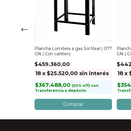
 Garcia | Con
Plancha Lomitera a gas Sol Real | 077
Planch
GN | Con carlitero
GN | C
$459.360,00
$442
n interés
18
x
$25.520,00
sin interés
18
x
$367.488,00
$354
con
con
to
Transferencia o depósito
Transf