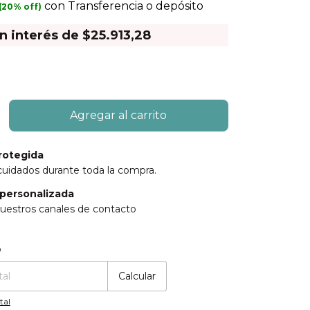
con
Transferencia o depósito
in interés de
$25.913,28
rotegida
cuidados durante toda la compra.
personalizada
uestros canales de contacto
:
Cambiar CP
o
Calcular
tal