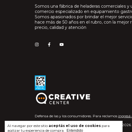
Somos una fábrica de heladeras comerciales y 
comercio especializado en equipamiento gast
Somos apasionados por brindar el mejor servic
hace más de 50 años en el rubro, con la mejor r
precio, calidad y atención
Defensa de las y los consumidores. Para reclamos
ingresá 
Copyright Gastroquil - 2026. 
Al navegar por este sitio
aceptás el uso de cookies
para
agilizar tu experiencia de compra.
Entendido