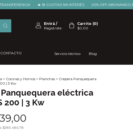
FERENCIA
🔥 18 CUOTAS SIN INTERÉS
20% OFF ABONANDO POR T
Entrá
/
Carrito
(
0
)
Registráte
$0,00
CONTACTO
Servicio técnico
Blog
a
>
Cocinas y Hornos
>
Planchas
>
Crepera Panquequera
 200 | 3 Kw
 Panquequera eléctrica
S 200 | 3 Kw
39,00
os
$385.486,78