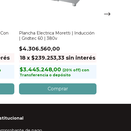
| Con
Plancha Electrica Moretti | Inducción
Carlitero a ga
| Gridtec 60 | 380v
Plancha | Sim
$4.306.560,00
$231.360,
erés
18
x
$239.253,33
sin interés
18
x
$12.85
$3.445.248,00
$185.088,
n
con
Transferencia o depósito
Transferencia
stitucional
omprobante de pago