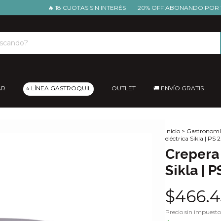
🔥 18 CUOTAS SIN INTERÉS
20% OFF ABONANDO POR TRANS
AR
⭐ LÍNEA GASTROQUIL
OUTLET
🚚 ENVÍO GRATIS
Inicio
>
Gastronomí
eléctrica Sikla | PS
Crepera
Sikla | P
$466.4
Precio sin impuest