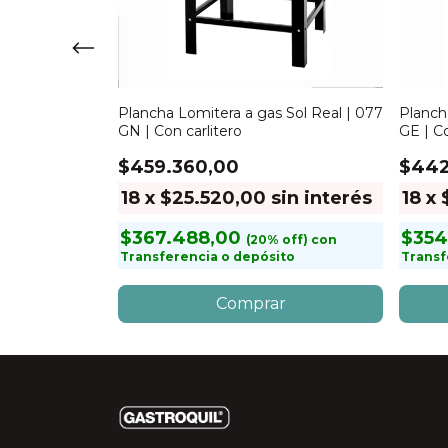
a Lomitera a
Plancha Lomitera a gas Sol Real | 077
Planch
0cm | con base
GN | Con carlitero
GE | C
$459.360,00
$442
in interés
18
x
$25.520,00
sin interés
18
x
$367.488,00
$354
con
con
to
Transferencia o depósito
Transf