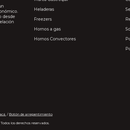
un
Heladeras
Se
ronómico.
io desde
Freezers
Re
elación
Hornos a gas
So
Hornos Convectores
Po
Po
acá.
/
Botón de arrepentimiento
Todos los derechos reservados.