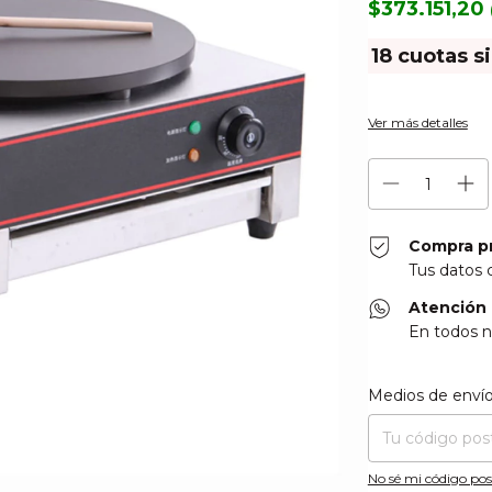
$373.151,20
18
cuotas s
Ver más detalles
Compra p
Tus datos 
Atención 
En todos n
Entregas para el CP
Medios de enví
No sé mi código pos