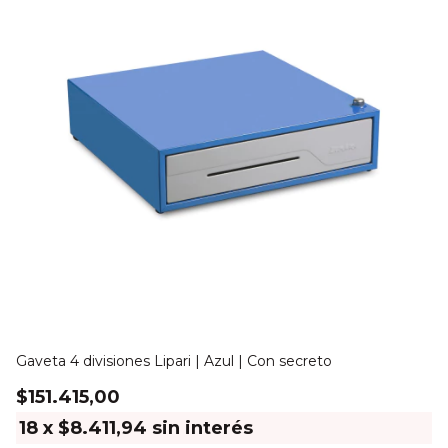
Gaveta 4 divisiones Lipari | Azul | Con secreto
Ga
$151.415,00
$
18
x
$8.411,94
sin interés
1