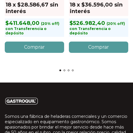
18
x
$28.586,67
sin
18
x
$36.596,00
sin
interés
interés
$411.648,00
$526.982,40
con
Transferencia o
con
Transferencia o
depósito
depósito
Somos una fábrica de heladeras comerciales y un comercio
especializado en equipamiento gastronómico. Somos
apasionados por brindar el mejor servicio desde hace más
de 50 años en el rubro, con la mejor relación precio, calidad