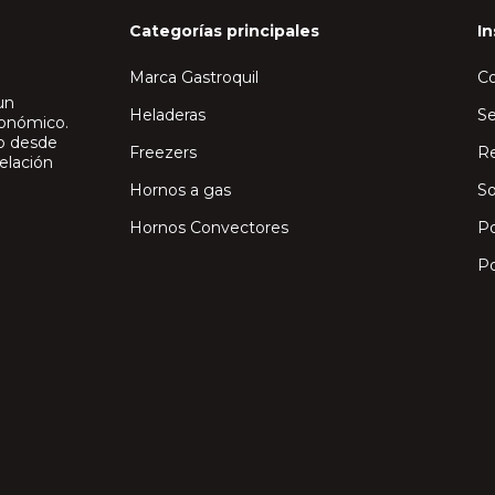
Categorías principales
In
Marca Gastroquil
C
un
Heladeras
Se
ronómico.
io desde
Freezers
Re
elación
Hornos a gas
So
Hornos Convectores
Po
Po