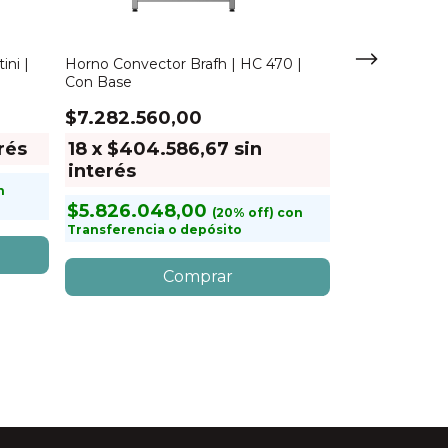
ini |
Horno Convector Brafh | HC 470 |
Con Base
$7.282.560,00
rés
18
x
$404.586,67
sin
interés
Horno eléctric
n
Convector | 
$5.826.048,00
con
Transferencia o depósito
$2.417.75
18
x
$134.
$1.934.20
Transferencia