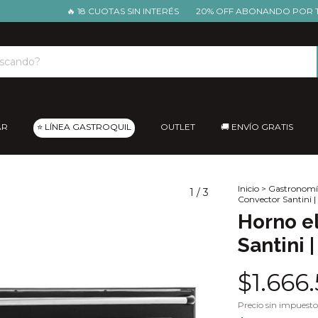
🔥 18 CUOTAS SIN INTERÉS
20% OFF ABONANDO POR TRANSF
AR
⭐ LÍNEA GASTROQUIL
OUTLET
🚚 ENVÍO GRATIS
Inicio
>
Gastronomí
1
/
3
Convector Santini |
Horno e
Santini 
$1.666
Precio sin impuest