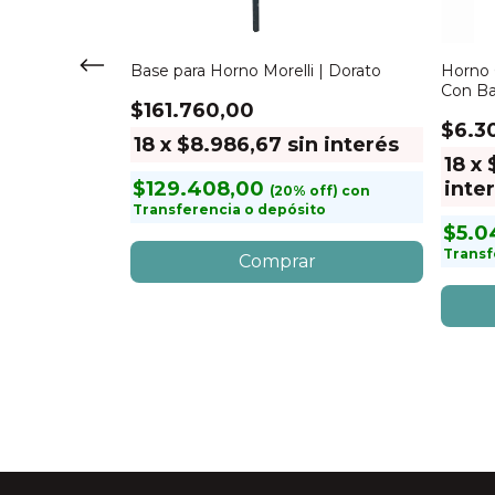
 | HC 1070 |
Base para Horno Morelli | Dorato
Horno 
Con B
$161.760,00
$6.3
18
x
$8.986,67
sin interés
sin
18
x
$129.408,00
inte
con
Transferencia o depósito
$5.0
con
to
Transf