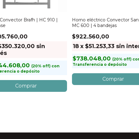
Convector Brafh | HC 910 |
Horno eléctrico Convector Sant
ase
MC 600 | 4 bandejas
05.760,00
$922.560,00
$350.320,00
sin
18
x
$51.253,33
sin inte
rés
$738.048,00
co
44.608,00
Transferencia o depósito
con
erencia o depósito