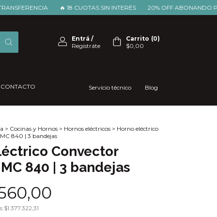
ERENCIA
🔥 18 CUOTAS SIN INTERÉS
20% OFF ABONANDO POR TR
Entrá
/
Carrito
(
0
)
Registráte
$0,00
CONTACTO
Servicio técnico
Blog
a
>
Cocinas y Hornos
>
Hornos eléctricos
>
Horno eléctrico
 MC 840 | 3 bandejas
léctrico Convector
| MC 840 | 3 bandejas
.560,00
os
$1.377.322,31