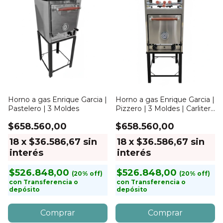
Horno a gas Enrique Garcia |
Horno a gas Enrique Garcia |
Pastelero | 3 Moldes
Pizzero | 3 Moldes | Carlitero
y Plancha
$658.560,00
$658.560,00
18
x
$36.586,67
sin
18
x
$36.586,67
sin
interés
interés
$526.848,00
$526.848,00
con
Transferencia o
con
Transferencia o
depósito
depósito