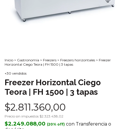
Inicio
>
Gastronomía
>
Freezers
>
Freezers horizontales
>
Freezer
Horizontal Ciego Teora | FH 1500 | 3 tapas
+30 vendidos
Freezer Horizontal Ciego
Teora | FH 1500 | 3 tapas
$2.811.360,00
Precio sin impuestos
$2.323.438,02
$2.249.088,00
con
Transferencia o