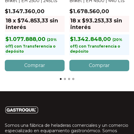
Briket | EH 2500 | 245Lts
Briket | EH 4500 | 440 Lts
$1.347.360,00
$1.678.560,00
18
x
$74.853,33
sin
18
x
$93.253,33
sin
interés
interés
$1.077.888,00
$1.342.848,00
con
Transferencia o
con
Transferencia o
depósito
depósito
Somos una fábrica de heladeras comerciales y un comercio
especializado en equipamiento gastronómico. Somos