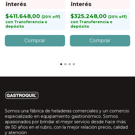
interés
interés
$411.648,00
$325.248,00
con
Transferencia o
con
Transferencia o
depósito
depósito
Somos una fábrica de heladeras comerciales y un comercio
especializado en equipamiento gastronómico. Somos
apasionados por brindar el mejor servicio desde hace más
de 50 años en el rubro, con la mejor relación precio, calidad
y atención