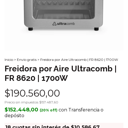
Inicio
>
Envío gratis
>
Freidora por Aire Ultracomb | FR 8620 | 1700W
Freidora por Aire Ultracomb |
FR 8620 | 1700W
$190.560,00
Precio sin impuestos
$157.487,60
$152.448,00
con
Transferencia o
depósito
18
cuotas sin interés de
$10.586,67