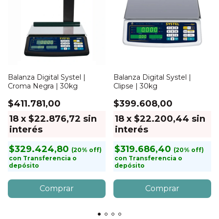
Balanza Digital Systel |
Balanza Digital Systel |
Croma Negra | 30kg
Clipse | 30kg
$411.781,00
$399.608,00
18
x
$22.876,72
sin
18
x
$22.200,44
sin
interés
interés
$329.424,80
$319.686,40
con
Transferencia o
con
Transferencia o
depósito
depósito