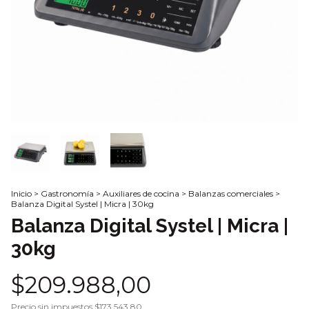
Inicio
>
Gastronomía
>
Auxiliares de cocina
>
Balanzas comerciales
>
Balanza Digital Systel | Micra | 30kg
Balanza Digital Systel | Micra |
30kg
$209.988,00
Precio sin impuestos
$173.543,80