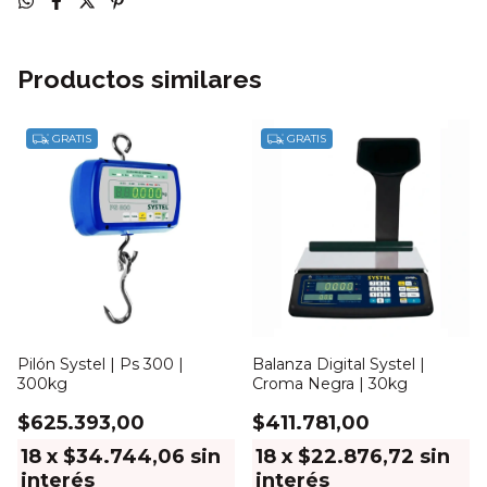
Productos similares
GRATIS
GRATIS
Pilón Systel | Ps 300 |
Balanza Digital Systel |
300kg
Croma Negra | 30kg
$625.393,00
$411.781,00
18
x
$34.744,06
sin
18
x
$22.876,72
sin
interés
interés