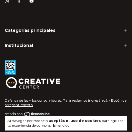
Categorías principales
Institucional
Defensa de las y los consumidores. Para reclamos
ingresá acá.
/
Botón de
arrepentimiento
Al navegar por este sitio
aceptás el uso de cookies
para agilizar
Copyright Gastroquil - 2026. Todos los derechos reservados.
tu experiencia de compra.
Entendido