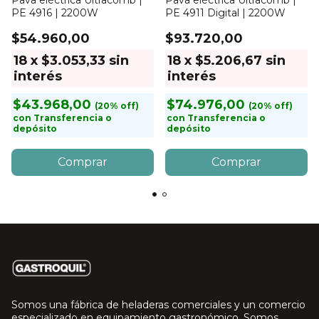
Pava eléctrica Ultracomb |
Pava eléctrica Ultracomb |
PE 4916 | 2200W
PE 4911 Digital | 2200W
$54.960,00
$93.720,00
18
x
$3.053,33
sin
18
x
$5.206,67
sin
interés
interés
$43.968,00
$74.976,00
con
Transferencia o
con
Transferencia o
depósito
depósito
Somos una fábrica de heladeras comerciales y un comercio
especializado en equipamiento gastronómico. Somos