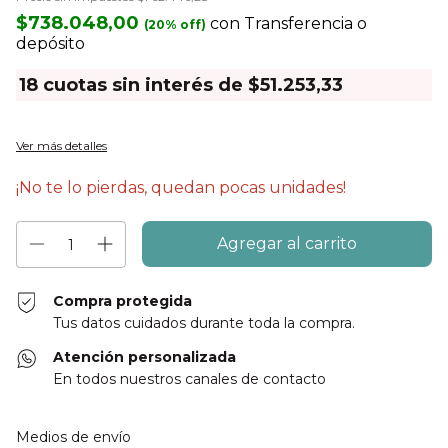
$738.048,00
con
Transferencia o
depósito
18
cuotas sin interés de
$51.253,33
Ver más detalles
¡No te lo pierdas, quedan pocas unidades!
Compra protegida
Tus datos cuidados durante toda la compra.
Atención personalizada
En todos nuestros canales de contacto
Entregas para el CP:
Cambiar CP
Medios de envío