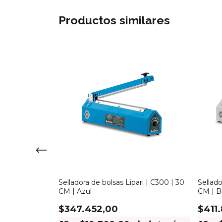
Productos similares
ri | CC200 | 20
Selladora de bolsas Lipari | C300 | 30
Sellado
CM | Azul
CM | B
$347.452,00
$411