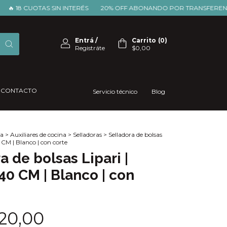
18 CUOTAS SIN INTERÉS
20% OFF ABONANDO POR TRANSFERENCIA
Entrá
/
Carrito
(
0
)
Registráte
$0,00
CONTACTO
Servicio técnico
Blog
a
>
Auxiliares de cocina
>
Selladoras
>
Selladora de bolsas
 CM | Blanco | con corte
a de bolsas Lipari |
40 CM | Blanco | con
20,00