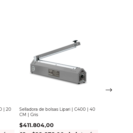
0 | 20
Selladora de bolsas Lipari | C400 | 40
Selladora de bo
CM | Gris
CM | Marfil
$411.804,00
$347.452,