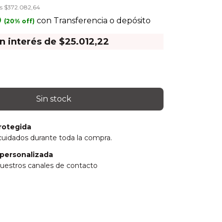
os
$372.082,64
0
con
Transferencia o depósito
in interés de
$25.012,22
rotegida
cuidados durante toda la compra.
personalizada
uestros canales de contacto