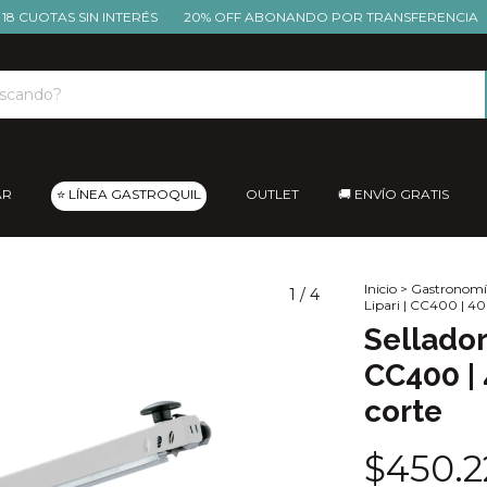
OTAS SIN INTERÉS
20% OFF ABONANDO POR TRANSFERENCIA
🔥 
AR
⭐ LÍNEA GASTROQUIL
OUTLET
🚚 ENVÍO GRATIS
Inicio
>
Gastronomí
1
/
4
Lipari | CC400 | 40
Sellador
CC400 | 
corte
$450.2