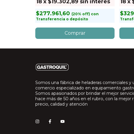
in interés
18
x
$19.302,89
sin interés
18
x
$277.961,60
$329
con
con
to
Transferencia o depósito
Transf
Somos una fábrica de heladeras comerciales y 
comercio especializado en equipamiento gast
Somos apasionados por brindar el mejor servic
hace más de 50 años en el rubro, con la mejor r
precio, calidad y atención