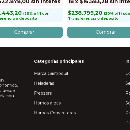
$22.878,00
sin interés
18
x
$16.583,28
sin int
.443,20
$238.799,20
con
co
erencia o depósito
Transferencia o depósito
Categorías principales
In
Marca Gastroquil
C
un
Heladeras
Se
ronómico.
io desde
Freezers
Re
elación
Hornos a gas
So
Hornos Convectores
Po
Po