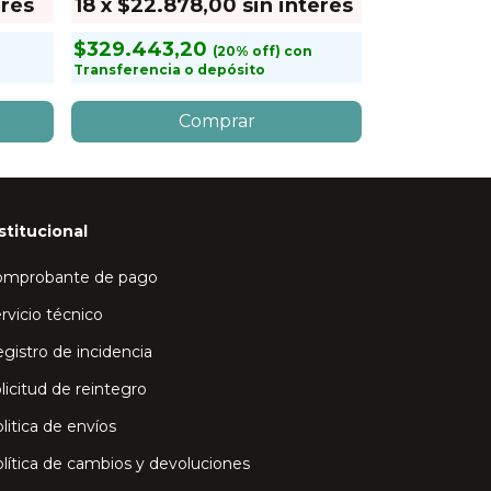
erés
18
x
$22.878,00
sin interés
18
x
$19.3
$329.443,20
$277.961,
n
con
Transferencia o depósito
Transferencia
stitucional
omprobante de pago
rvicio técnico
gistro de incidencia
licitud de reintegro
litica de envíos
lítica de cambios y devoluciones