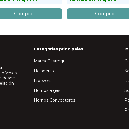
erencia o depósito
Transferencia o depósito
Categorías principales
In
Marca Gastroquil
C
un
Heladeras
Se
ronómico.
io desde
Freezers
Re
elación
Hornos a gas
So
Hornos Convectores
Po
Po