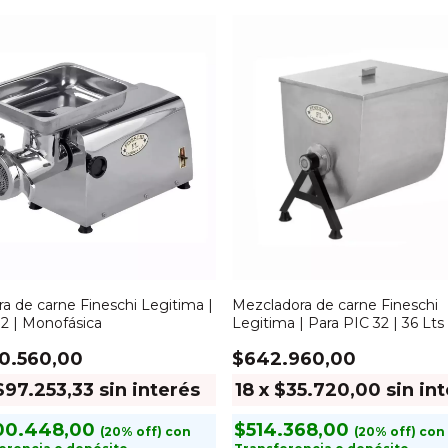
ra de carne Fineschi Legitima |
Mezcladora de carne Fineschi
 | Monofásica
Legitima | Para PIC 32 | 36 Lts
50.560,00
$642.960,00
$97.253,33
sin interés
18
x
$35.720,00
sin in
00.448,00
$514.368,00
con
con