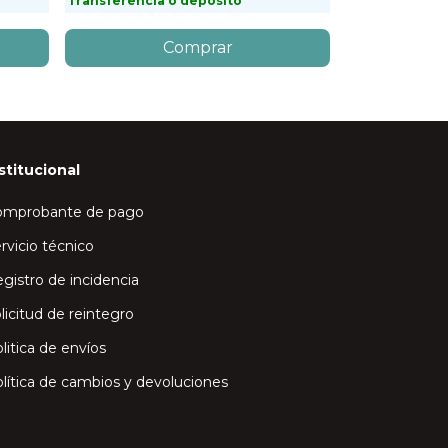
Transferencia o depósito
Transferencia
stitucional
omprobante de pago
rvicio técnico
gistro de incidencia
licitud de reintegro
litica de envíos
lítica de cambios y devoluciones