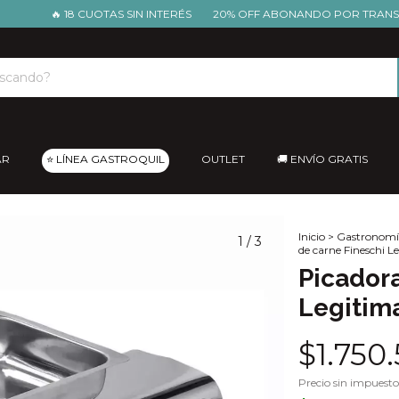
🔥 18 CUOTAS SIN INTERÉS
20% OFF ABONANDO POR TRANSFEREN
AR
⭐ LÍNEA GASTROQUIL
OUTLET
🚚 ENVÍO GRATIS
Inicio
>
Gastronomí
1
/
3
de carne Fineschi Le
Picadora
Legitima
$1.750
Precio sin impuest