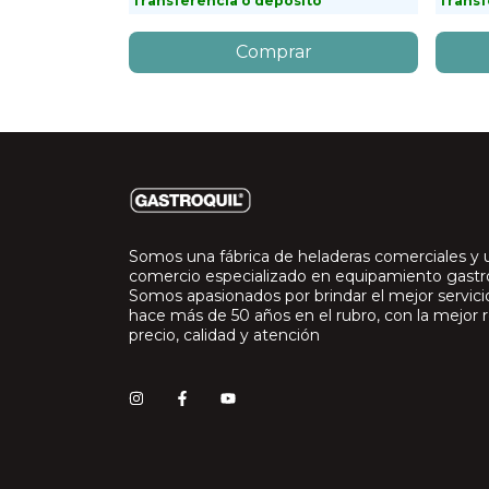
to
Transferencia o depósito
Transf
Somos una fábrica de heladeras comerciales y 
comercio especializado en equipamiento gast
Somos apasionados por brindar el mejor servic
hace más de 50 años en el rubro, con la mejor r
precio, calidad y atención