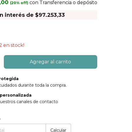
,00
con
Transferencia o depósito
in interés de
$97.253,33
2
en stock!
rotegida
cuidados durante toda la compra.
personalizada
uestros canales de contacto
:
Cambiar CP
o
Calcular