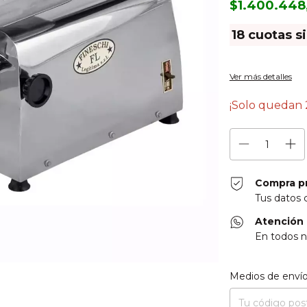
$1.400.448
18
cuotas s
Ver más detalles
¡Solo quedan
Compra p
Tus datos 
Atención 
En todos n
Entregas para el CP
Medios de enví