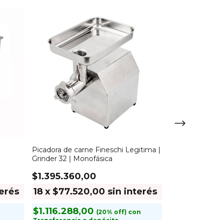
Picadora de carne Fineschi Legitima |
Picadora de ca
Grinder 32 | Monofásica
Grinder 22 | M
$1.395.360,00
$910.560,
terés
18
x
$77.520,00
sin interés
18
x
$50.5
$1.116.288,00
$728.448
con