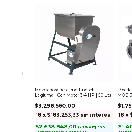
er FH | MOD
Mezcladora de carne Fineschi
Picado
Legitima | Con Motor 3/4 HP | 50 Lts
MOD 32
$3.298.560,00
$1.7
sin interés
18
x
$183.253,33
sin interés
18
x
$2.638.848,00
$1.4
con
con