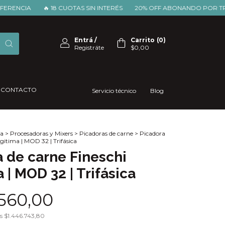
CIA
🔥 18 CUOTAS SIN INTERÉS
20% OFF ABONANDO POR TRANSFE
Entrá
/
Carrito
(
0
)
Registráte
$0,00
CONTACTO
Servicio técnico
Blog
a
>
Procesadoras y Mixers
>
Picadoras de carne
>
Picadora
gitima | MOD 32 | Trifásica
 de carne Fineschi
 | MOD 32 | Trifásica
.560,00
os
$1.446.743,80