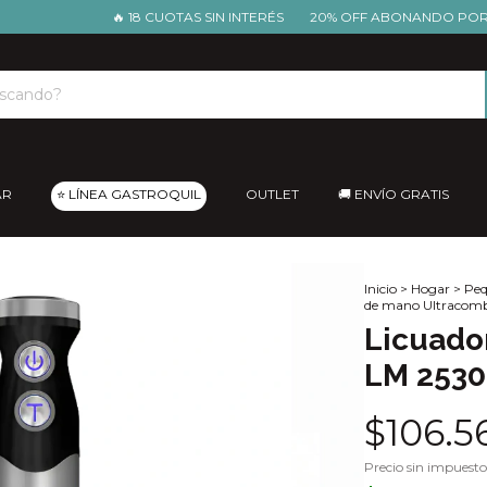
🔥 18 CUOTAS SIN INTERÉS
20% OFF ABONANDO POR TRAN
AR
⭐ LÍNEA GASTROQUIL
OUTLET
🚚 ENVÍO GRATIS
Inicio
>
Hogar
>
Peq
de mano Ultracomb
Licuado
LM 2530
$106.5
Precio sin impuest