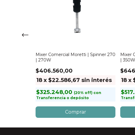
lender | TB 750
Mixer Comercial Moretti | Spinner 270
Mixer 
| 270W
| 350
$406.560,00
$646
in interés
18
x
$22.586,67
sin interés
18
x
$325.248,00
$517
con
con
to
Transferencia o depósito
Transf