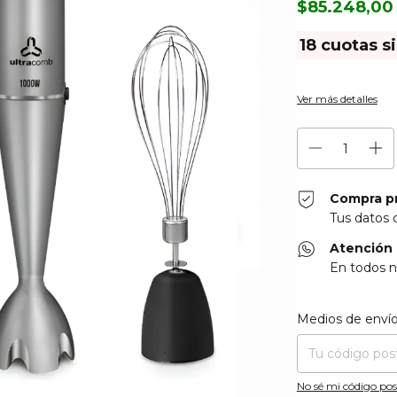
$85.248,0
18
cuotas s
Ver más detalles
Compra p
Tus datos 
Atención 
En todos n
Entregas para el CP
Medios de enví
No sé mi código pos