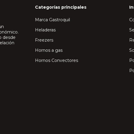
Categorías principales
In
Marca Gastroquil
C
un
Heladeras
Se
ronómico.
io desde
Freezers
Re
elación
Hornos a gas
So
Hornos Convectores
Po
Po