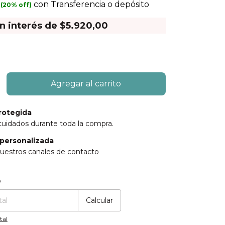
0
con
Transferencia o depósito
in interés de
$5.920,00
rotegida
cuidados durante toda la compra.
personalizada
uestros canales de contacto
:
Cambiar CP
o
Calcular
tal