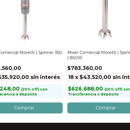
Comercial Moretti | Spinner 350
Mixer Comercial Moretti | Spin
W
| 850W
.560,00
$783.360,00
$35.920,00
sin interés
18
x
$43.520,00
sin in
.248,00
$626.688,00
con
co
erencia o depósito
Transferencia o depósito