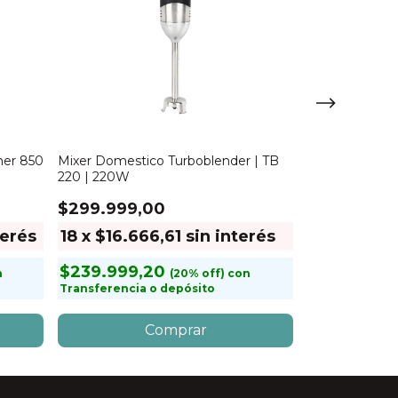
ner 850
Mixer Domestico Turboblender | TB
Mixer Industri
220 | 220W
| Brazo de 25
$299.999,00
$575.999,
terés
18
x
$16.666,61
sin interés
18
x
$31.9
$239.999,20
$460.799
n
con
Transferencia o depósito
Transferencia