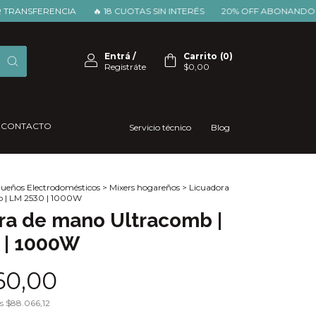
SFERENCIA
🔥 18 CUOTAS SIN INTERÉS
20% OFF ABONANDO POR 
Entrá
/
Carrito
(
0
)
Registráte
$0,00
CONTACTO
Servicio técnico
Blog
ueños Electrodomésticos
>
Mixers hogareños
>
Licuadora
 | LM 2530 | 1000W
ra de mano Ultracomb |
 | 1000W
60,00
os
$88.066,12