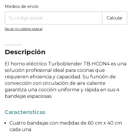
Entregas para el CP:
Cambiar CP
Medios de envío
Calcular
No sé mi código postal
Descripción
El horno eléctrico Turboblender TB-HCON4 es una
solución profesional ideal para cocinas que
requieren eficiencia y capacidad. Su función de
convección con circulación de aire caliente
garantiza una cocción uniforme y rápida en sus 4
bandejas espaciosas.
Características
Cuatro bandejas con medidas de 60 cm x 40 cm
cada una