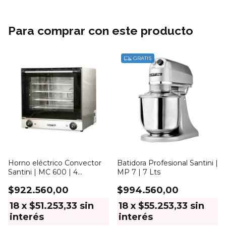
Para comprar con este producto
GRATIS
Horno eléctrico Convector
Batidora Profesional Santini |
Santini | MC 600 | 4
MP 7 | 7 Lts
bandejas
$922.560,00
$994.560,00
18
x
$51.253,33
sin
18
x
$55.253,33
sin
interés
interés