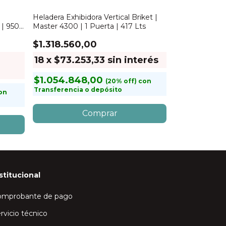
Heladera Exhibidora Vertical Briket |
Heladera Exhibi
 | 950
Master 4300 | 1 Puerta | 417 Lts
Master 5000 | 
$1.318.560,00
$1.474.56
18
x
$73.253,33
sin interés
18
x
$81.9
$1.054.848,00
$1.179.64
con
Transferencia o depósito
Transferencia
on
stitucional
omprobante de pago
rvicio técnico