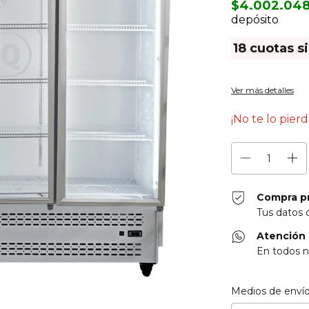
$4.002.04
depósito
18
cuotas s
Ver más detalles
¡No te lo pier
Compra p
Tus datos 
Atención 
En todos n
Entregas para el CP
Medios de enví