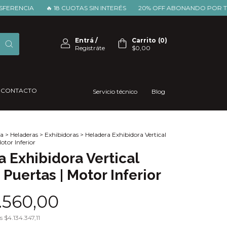
IA
🔥 18 CUOTAS SIN INTERÉS
20% OFF ABONANDO POR TRANSFE
Entrá
/
Carrito
(
0
)
Registráte
$0,00
CONTACTO
Servicio técnico
Blog
a
>
Heladeras
>
Exhibidoras
>
Heladera Exhibidora Vertical
otor Inferior
 Exhibidora Vertical
3 Puertas | Motor Inferior
.560,00
os
$4.134.347,11