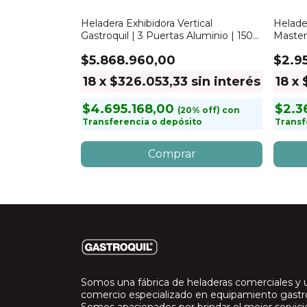
tical
Heladera Exhibidora Vertical
Helader
 Motor Inferior
Gastroquil | 3 Puertas Aluminio | 1500
Master
Lts
$5.868.960,00
$2.9
sin
18
x
$326.053,33
sin interés
18
x
$4.695.168,00
$2.3
con
Transferencia o depósito
Transf
con
to
Somos una fábrica de heladeras comerciales y 
comercio especializado en equipamiento gast