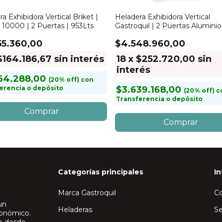
a Exhibidora Vertical Briket |
Heladera Exhibidora Vertical
 10000 | 2 Puertas | 953Lts
Gastroquil | 2 Puertas Aluminio
Lts
55.360,00
$4.548.960,00
$164.186,67
sin interés
18
x
$252.720,00
sin
interés
64.288,00
con
erencia o depósito
$3.639.168,00
c
Transferencia o depósito
Categorías principales
In
Marca Gastroquil
C
un
Heladeras
Se
ronómico.