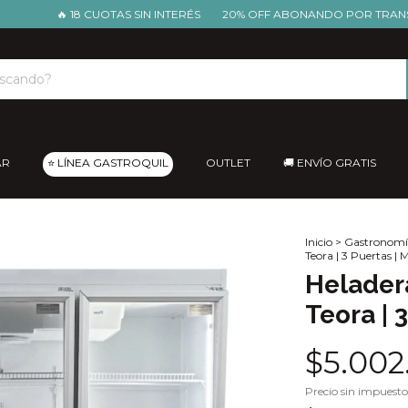
🔥 18 CUOTAS SIN INTERÉS
20% OFF ABONANDO POR TRANSFERENC
AR
⭐ LÍNEA GASTROQUIL
OUTLET
🚚 ENVÍO GRATIS
Inicio
>
Gastronomí
Teora | 3 Puertas | M
Heladera
Teora | 
$5.002
Precio sin impuest