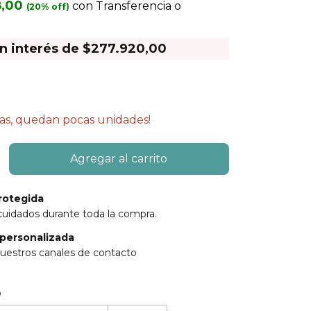
8,00
con
Transferencia o
in interés de
$277.920,00
das, quedan pocas unidades!
rotegida
cuidados durante toda la compra.
personalizada
uestros canales de contacto
:
Cambiar CP
o