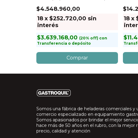
Lts
1580 L
$4.548.960,00
$14.
sin
18
x
$252.720,00
sin
18
x
interés
inte
$3.639.168,00
$11.
con
con
to
Transferencia o depósito
Transf
Somos una fábrica de heladeras comerciales y 
comercio especializado en equipamiento gast
Somos apasionados por brindar el mejor servic
hace más de 50 años en el rubro, con la mejor r
precio, calidad y atención