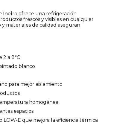
 Inelro ofrece una refrigeración
oductos frescos y visibles en cualquier
 y materiales de calidad aseguran
 2 a 8°C
epintado blanco
no para mejor aislamiento
roductos
a temperatura homogénea
entes espacios
o LOW-E que mejora la eficiencia térmica