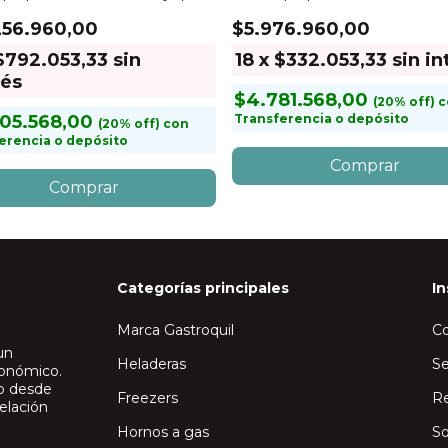
ts
790 Lts
256.960,00
$5.976.960,00
$792.053,33
sin
18
x
$332.053,33
sin in
rés
$4.781.568,00
c
405.568,00
Transferencia o depósito
con
erencia o depósito
Categorías principales
In
Marca Gastroquil
C
un
Heladeras
Se
ronómico.
io desde
Freezers
Re
elación
Hornos a gas
So