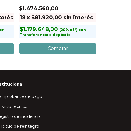
Lts
$1.474.560,00
$5.868.96
terés
18
x
$81.920,00
sin interés
18
x
$326.
$1.179.648,00
$4.695.16
on
con
Transferencia o depósito
Transferencia
stitucional
omprobante de pago
rvicio técnico
gistro de incidencia
licitud de reintegro