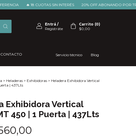
IA
🔥 18 CUOTAS SIN INTERÉS
20% OFF ABONANDO POR TRANSFE
Entrá
/
Carrito
(
0
)
Registráte
$0,00
CONTACTO
Servicio técnico
Blog
a
>
Heladeras
>
Exhibidoras
>
Heladera Exhibidora Vertical
Puerta | 437Lts
 Exhibidora Vertical
MT 450 | 1 Puerta | 437Lts
.560,00