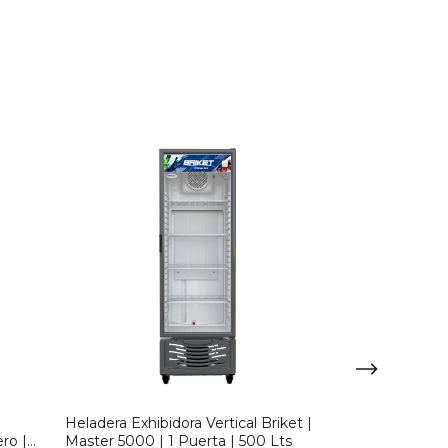
Heladera Exhibidora Vertical Briket |
Heladera Exhib
ro |
Master 5000 | 1 Puerta | 500 Lts
Gastroquil | 3