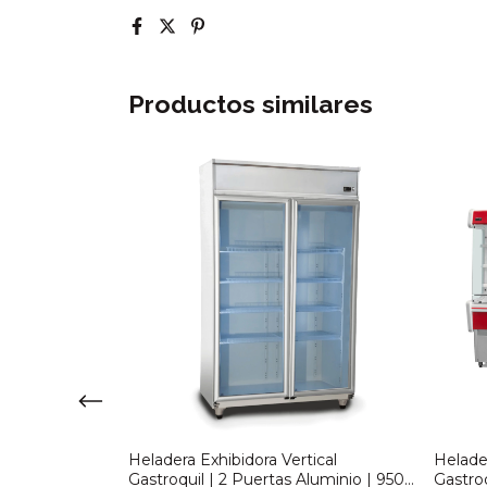
Productos similares
tical
Heladera Exhibidora Vertical
Helade
 Motor Inferior
Gastroquil | 2 Puertas Aluminio | 950
Gastroq