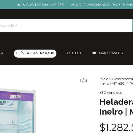
🔥 18 CUOTAS SIN INTERÉS
20% OFF ABONANDO POR TRANSFERENC
AR
⭐ LÍNEA GASTROQUIL
OUTLET
🚚 ENVÍO GRATIS
Inicio
>
Gastronomí
1
/
3
Inelro | MT 450 | 1 
+30 vendidos
Heladera
Inelro | 
$1.282