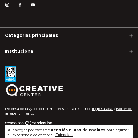
Categorías principales
Institucional
Defensa de las y los consumidores. Para reclamos
ingresá acá.
/
Botón de
arrepentimiento
Al navegar por este sitio
aceptás el uso de cookies
para agilizar
Copyright Gastroquil - 2026. Todos los derechos reservados.
tu experiencia de compra.
Entendido