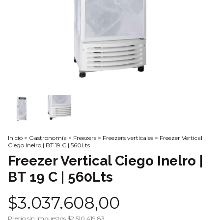
Inicio
>
Gastronomía
>
Freezers
>
Freezers verticales
>
Freezer Vertical
Ciego Inelro | BT 19 C | 560Lts
Freezer Vertical Ciego Inelro |
BT 19 C | 560Lts
$3.037.608,00
Precio sin impuestos
$2.510.419,83