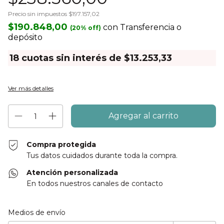
Precio sin impuestos
$197.157,02
$190.848,00
con
Transferencia o
depósito
18
cuotas sin interés de
$13.253,33
Ver más detalles
Compra protegida
Tus datos cuidados durante toda la compra.
Atención personalizada
En todos nuestros canales de contacto
Entregas para el CP:
Cambiar CP
Medios de envío