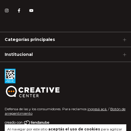
Categorías principales
Institucional
Defensa de las y los consumidores. Para reclamos
ingresá acá.
/
Botón de
arrepentimiento
Al navegar por este sitio
aceptás el uso de cookies
para agilizar
Copyright Gastroquil - 2026. Todos los derechos reservados.