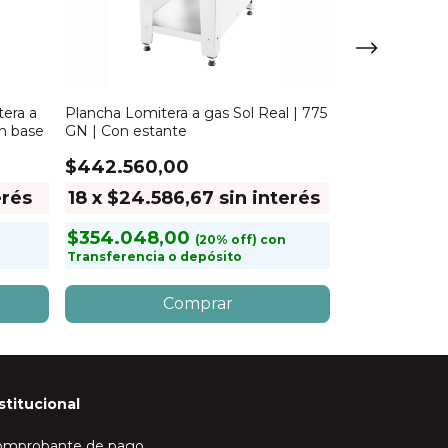
era a
Plancha Lomitera a gas Sol Real | 775
Plancha Electr
on base
GN | Con estante
| Gridtec 60 |
$442.560,00
$4.306.56
erés
18
x
$24.586,67
sin interés
18
x
$239.
$354.048,00
$3.445.2
con
Transferencia o depósito
Transferencia
stitucional
omprobante de pago