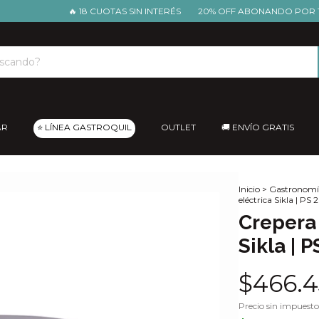
🔥 18 CUOTAS SIN INTERÉS
20% OFF ABONANDO POR TRANS
AR
⭐ LÍNEA GASTROQUIL
OUTLET
🚚 ENVÍO GRATIS
Inicio
>
Gastronomí
eléctrica Sikla | PS
Crepera
Sikla | P
$466.4
Precio sin impuest