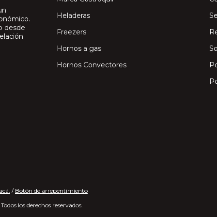
un
Heladeras
Se
ronómico.
io desde
Freezers
Re
elación
Hornos a gas
So
Hornos Convectores
Po
Po
acá.
/
Botón de arrepentimiento
Todos los derechos reservados.