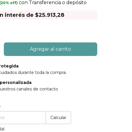
con
Transferencia o depósito
in interés de
$25.913,28
rotegida
cuidados durante toda la compra.
personalizada
uestros canales de contacto
:
Cambiar CP
o
Calcular
tal