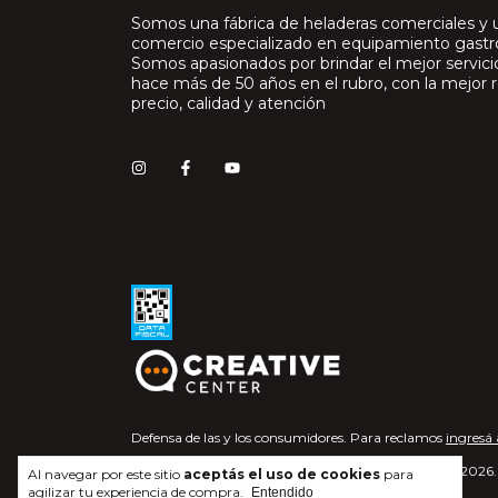
Somos una fábrica de heladeras comerciales y 
comercio especializado en equipamiento gast
Somos apasionados por brindar el mejor servic
hace más de 50 años en el rubro, con la mejor r
precio, calidad y atención
Defensa de las y los consumidores. Para reclamos
ingresá 
Copyright Gastroquil - 2026. 
Al navegar por este sitio
aceptás el uso de cookies
para
agilizar tu experiencia de compra.
Entendido