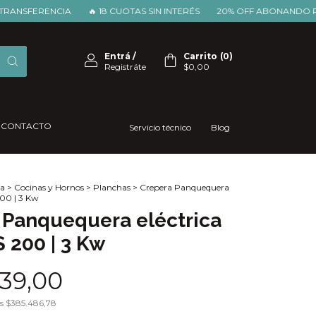
FERENCIA
🔥 18 CUOTAS SIN INTERÉS
20% OFF ABONANDO POR T
Entrá
/
Carrito
(
0
)
Registráte
$0,00
CONTACTO
Servicio técnico
Blog
a
>
Cocinas y Hornos
>
Planchas
>
Crepera Panquequera
 200 | 3 Kw
 Panquequera eléctrica
S 200 | 3 Kw
39,00
os
$385.486,78