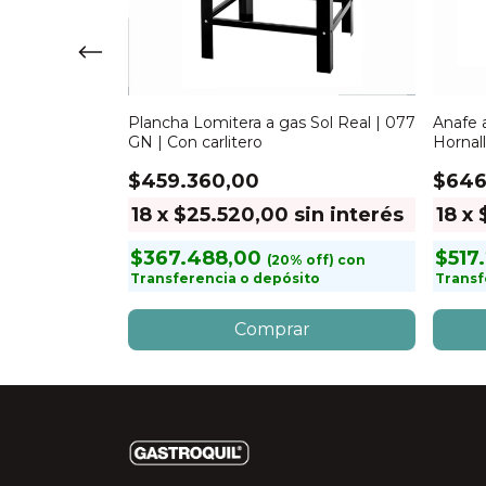
Sol Real | 775
Plancha Lomitera a gas Sol Real | 077
Anafe 
GN | Con carlitero
Hornal
$459.360,00
$646
sin interés
18
x
$25.520,00
sin interés
18
x
$367.488,00
$517
con
con
to
Transferencia o depósito
Transf