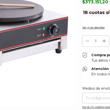
$373.151,20
18
cuotas s
Ver más detalles
Compra p
Tus datos 
Atención 
En todos n
Entregas para el CP
Medios de enví
No sé mi código pos