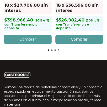
18
x
$27.706,00
sin
18
x
$36.596,00
sin
interés
interés
$398.966,40
$526.982,40
con
Transferencia o
con
Transferencia o
depósito
depósito
Somos una fábrica de heladeras comerciales y un comercio
especializado en equipamiento gastronómico. Somos
apasionados por brindar el mejor servicio desde hace más
de 50 años en el rubro, con la mejor relación precio, calidad
y atención