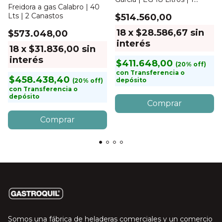
Freidora a gas Calabro | 40
Canasto
Lts | 2 Canastos
$514.560,00
18
x
$28.586,67
sin
$573.048,00
interés
18
x
$31.836,00
sin
interés
$411.648,00
con
Transferencia o
$458.438,40
depósito
con
Transferencia o
depósito
Somos una fábrica de heladeras comerciales y un comercio