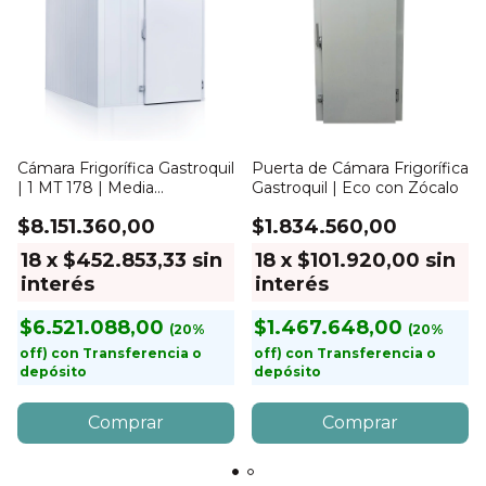
Cámara Frigorífica Gastroquil
Puerta de Cámara Frigorífica
| 1 MT 178 | Media
Gastroquil | Eco con Zócalo
temperatura | 1.5 HP
$8.151.360,00
$1.834.560,00
18
x
$452.853,33
sin
18
x
$101.920,00
sin
interés
interés
$6.521.088,00
$1.467.648,00
con
Transferencia o
con
Transferencia o
depósito
depósito