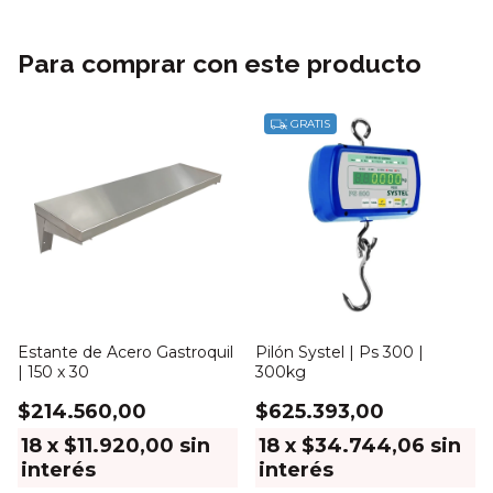
Para comprar con este producto
GRATIS
Estante de Acero Gastroquil
Pilón Systel | Ps 300 |
| 150 x 30
300kg
$214.560,00
$625.393,00
18
x
$11.920,00
sin
18
x
$34.744,06
sin
interés
interés