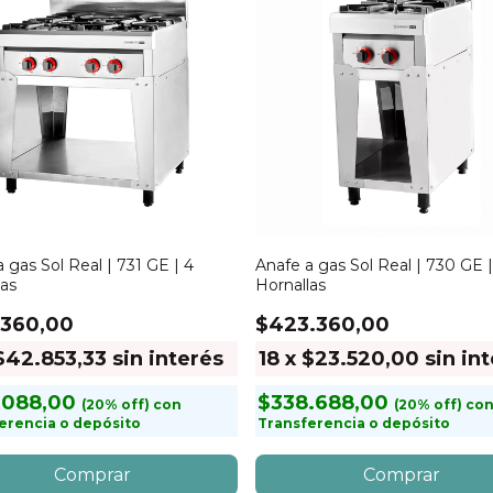
 gas Sol Real | 731 GE | 4
Anafe a gas Sol Real | 730 GE |
las
Hornallas
.360,00
$423.360,00
$42.853,33
sin interés
18
x
$23.520,00
sin in
.088,00
$338.688,00
con
co
erencia o depósito
Transferencia o depósito