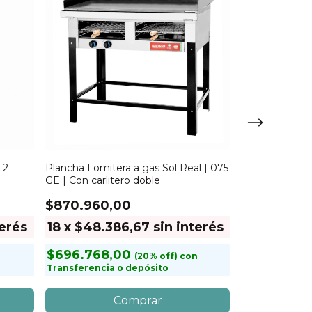
 2
Plancha Lomitera a gas Sol Real | 075
Anafe a gas So
GE | Con carlitero doble
Hornallas
$870.960,00
$442.560,
terés
18
x
$48.386,67
sin interés
18
x
$24.5
$696.768,00
$354.048
n
con
Transferencia o depósito
Transferencia