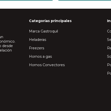
Categorías principales
In
Marca Gastroquil
C
un
Heladeras
Se
ronómico.
io desde
Freezers
Re
elación
Hornos a gas
So
Hornos Convectores
Po
Po