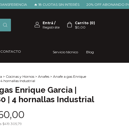
ERENCIA
🔥 18 CUOTAS SIN INTERÉS
20% OFF ABONANDO POR TRA
Entrá
/
Carrito
(
0
)
Registráte
$0,00
CONTACTO
Servicio técnico
Blog
a
>
Cocinas y Hornos
>
Anafes
>
Anafe a gas Enrique
 4 hornallas Industrial
gas Enrique Garcia |
0 | 4 hornallas Industrial
60,00
os
$419.305,79