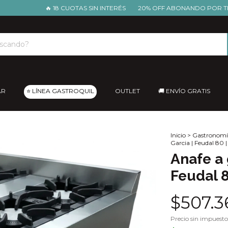
🔥 18 CUOTAS SIN INTERÉS
20% OFF ABONANDO POR TRANSF
AR
⭐ LÍNEA GASTROQUIL
OUTLET
🚚 ENVÍO GRATIS
Inicio
>
Gastronomí
Garcia | Feudal 80 |
Anafe a 
Feudal 8
$507.3
Precio sin impuest