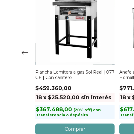
 530MG GN | 2
Plancha Lomitera a gas Sol Real | 077
Anafe a
GE | Con carlitero
Hornal
$459.360,00
$771
in interés
18
x
$25.520,00
sin interés
18
x
$367.488,00
$617
con
con
to
Transferencia o depósito
Transf