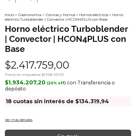
Inicio
>
Gastronomía
>
Cocinas y Hornos
>
Hornos eléctricos
>
Horno
eléctrico Turboblender | Convector | HCON4PLUS con Base
Horno eléctrico Turboblender
| Convector | HCON4PLUS con
Base
$2.417.759,00
Precio sin impuestos
$1.998.147,93
$1.934.207,20
con
Transferencia o
depósito
18
cuotas sin interés de
$134.319,94
Ver más detalles