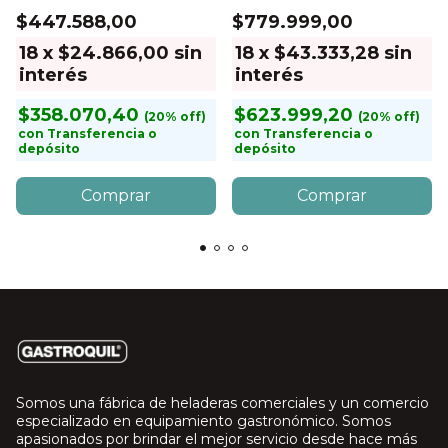
Sellado 32cm
$447.588,00
$779.999,00
18
x
$24.866,00
sin
18
x
$43.333,28
sin
interés
interés
$358.070,40
$623.999,20
con
Transferencia o
con
Transferencia o
depósito
depósito
Somos una fábrica de heladeras comerciales y un comercio
especializado en equipamiento gastronómico. Somos
apasionados por brindar el mejor servicio desde hace más