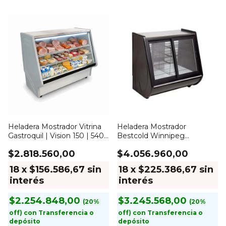
Heladera Mostrador Vitrina
Heladera Mostrador
Gastroquil | Vision 150 | 540
Bestcold Winnipeg
Lts
1200WDA | Vitrina Doble
$2.818.560,00
$4.056.960,00
Ataque | 450 Lts
18
x
$156.586,67
sin
18
x
$225.386,67
sin
interés
interés
$2.254.848,00
$3.245.568,00
con
Transferencia o
con
Transferencia o
depósito
depósito